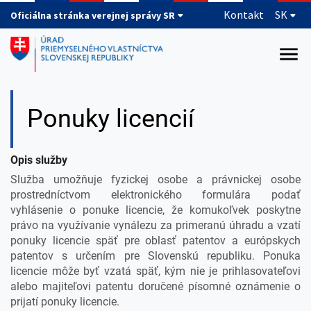
Preskočiť na hlavný obsah
Kontakt
SK
Oficiálna stránka verejnej správy SR
Ponuky licencií
Opis služby
Služba umožňuje fyzickej osobe a právnickej osobe
prostredníctvom elektronického formulára podať
vyhlásenie o ponuke licencie, že komukoľvek poskytne
právo na využívanie vynálezu za primeranú úhradu a vzatí
ponuky licencie späť pre oblasť patentov a európskych
patentov s určením pre Slovenskú republiku. Ponuka
licencie môže byť vzatá späť, kým nie je prihlasovateľovi
alebo majiteľovi patentu doručené písomné oznámenie o
prijatí ponuky licencie.