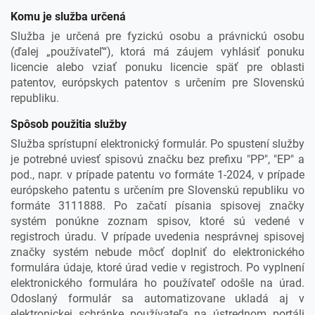
Komu je služba určená
Služba je určená pre fyzickú osobu a právnickú osobu
(ďalej „používateľ“), ktorá má záujem vyhlásiť ponuku
licencie alebo vziať ponuku licencie späť pre oblasti
patentov, európskych patentov s určením pre Slovenskú
republiku.
Spôsob použitia služby
Služba sprístupní elektronický formulár. Po spustení služby
je potrebné uviesť spisovú značku bez prefixu "PP", "EP" a
pod., napr. v prípade patentu vo formáte 1-2024, v prípade
európskeho patentu s určením pre Slovenskú republiku vo
formáte 3111888. Po začatí písania spisovej značky
systém ponúkne zoznam spisov, ktoré sú vedené v
registroch úradu. V prípade uvedenia nesprávnej spisovej
značky systém nebude môcť doplniť do elektronického
formulára údaje, ktoré úrad vedie v registroch. Po vyplnení
elektronického formulára ho používateľ odošle na úrad.
Odoslaný formulár sa automatizovane ukladá aj v
elektronickej schránke používateľa na ústrednom portáli