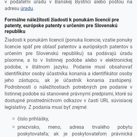
v podateľni úradu v Banskej Bystrici alebo poštou na
adresu
úradu
.
Formálne náležitosti žiadostí k ponukám licencií pre
patenty, európske patenty s určením pre Slovenskú
republiku
Žiadosti k ponukám licencií (ponuka licencie, vzatie ponuky
licencie späť pre oblasť patentov a európskych patentov s
určením pre Slovenskú republiku) sa podávajú úradu
písomne, a to v listinnej podobe alebo v elektronickej
podobe, v štátnom jazyku. Podanie musí obsahovať
identifikátor osoby účastníka konania a identifikátor osoby
jeho zástupcu, ak je účastník konania zastúpený.
Podrobnosti o náležitostiach potrebných pre podanie v
listinnej podobe sú stanovené právnymi predpismi, ktoré sú
dostupné prostredníctvom odkazov v časti URL súvisiacej
legislatívy. Z podania musí byť zrejmé:
číslo prihlášky,
priezvisko, meno, adresa trvalého pobytu
poskytovateľa; ak je poskytovateľom právnická