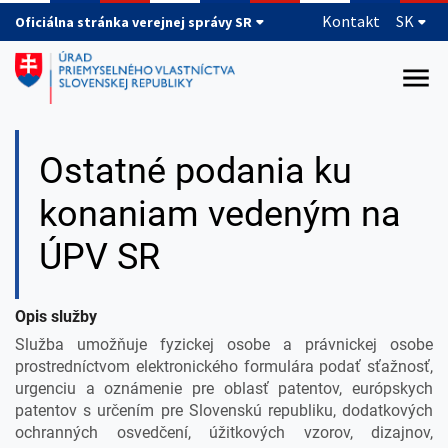
Preskočiť na hlavný obsah
Kontakt
SK
Oficiálna stránka verejnej správy SR
Ostatné podania ku
konaniam vedeným na
ÚPV SR
Opis služby
Služba umožňuje fyzickej osobe a právnickej osobe
prostredníctvom elektronického formulára podať sťažnosť,
urgenciu a oznámenie pre oblasť patentov, európskych
patentov s určením pre Slovenskú republiku, dodatkových
ochranných osvedčení, úžitkových vzorov, dizajnov,