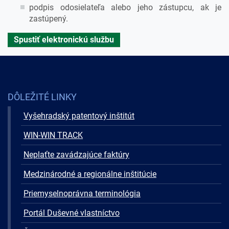
podpis odosielateľa alebo jeho zástupcu, ak je
zastúpený.
Spustiť elektronickú službu
DÔLEŽITÉ LINKY
Vyšehradský patentový inštitút
WIN-WIN TRACK
Neplaťte zavádzajúce faktúry
Medzinárodné a regionálne inštitúcie
Priemyselnoprávna terminológia
Portál Duševné vlastníctvo