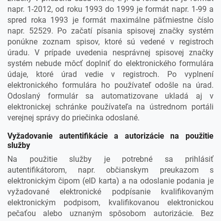
napr. 1-2012, od roku 1993 do 1999 je formát napr. 1-99 a
spred roka 1993 je formát maximálne päťmiestne číslo
napr. 52529. Po začatí písania spisovej značky systém
ponúkne zoznam spisov, ktoré sú vedené v registroch
úradu. V prípade uvedenia nesprávnej spisovej značky
systém nebude môcť doplniť do elektronického formulára
údaje, ktoré úrad vedie v registroch. Po vyplnení
elektronického formulára ho používateľ odošle na úrad.
Odoslaný formulár sa automatizovane ukladá aj v
elektronickej schránke používateľa na ústrednom portáli
verejnej správy do priečinka odoslané.
Vyžadovanie autentifikácie a autorizácie na použitie
služby
Na použitie služby je potrebné sa prihlásiť
autentifikátorom, napr. občianskym preukazom s
elektronickým čipom (eID karta) a na odoslanie podania je
vyžadované elektronické podpísanie kvalifikovaným
elektronickým podpisom, kvalifikovanou elektronickou
pečaťou alebo uznaným spôsobom autorizácie. Bez