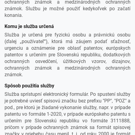
ochranných známok a medzinárodných ochranných
známok. Službu je možné použiť kedykoľvek po začatí
konania.
Komu je služba určená
Služba je určená pre fyzickú osobu a právnickú osobu
(ďalej „používateľ“), ktorá má záujem podať sťažnosť,
urgenciu a oznámenie pre oblasť patentov, európskych
patentov s určením pre Slovenskú republiku, dodatkových
ochranných osvedčení, úžitkových vzorov, dizajnov,
ochranných známok a medzinárodných ochranných
známok.
Spôsob použitia služby
Služba sprístupní elektronický formulár. Po spustení služby
je potrebné uviesť spisovú značku bez prefixu "PP", "POZ" a
pod., pre ktorú je žiadané vykonanie služby, napr. v prípade
patentu vo formáte 1-2020, v prípade európskeho patentu s
určením pre Slovenskú republiku vo formáte 3111888,
pričom v prípade ochranných známok sa formát spisovej
značky v priebehu času menil, t. j. od roku 2000 je formát