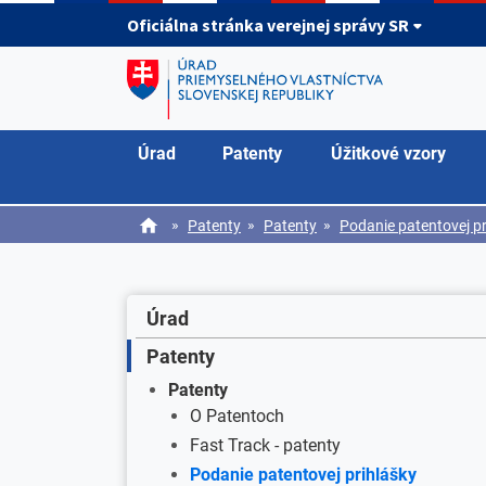
Preskočiť na hlavný obsah
Oficiálna stránka verejnej správy SR
Úrad
Patenty
Úžitkové vzory
»
»
»
Patenty
Patenty
Podanie patentovej pr
Úrad
Patenty
Patenty
O Patentoch
Fast Track - patenty
Podanie patentovej prihlášky