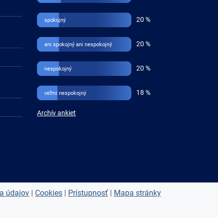
20 %
spokojný
20 %
ani spokojný ani nespokojný
20 %
nespokojný
18 %
veľmi nespokojný
Archív ankiet
a údajov
|
Cookies
|
Prístupnosť
|
Mapa stránky