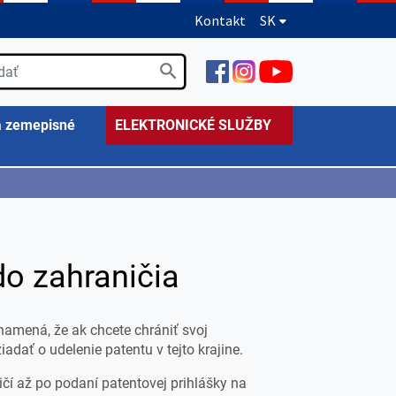
Kontakt
SK
a zemepisné
ELEKTRONICKÉ SLUŽBY
do zahraničia
namená, že ak chcete chrániť svoj
adať o udelenie patentu v tejto krajine.
čí až po podaní patentovej prihlášky na