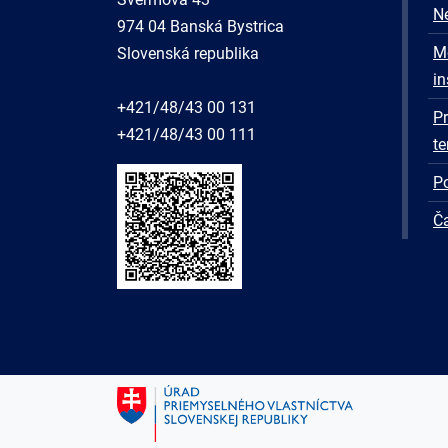
Ne
974 04 Banská Bystrica
M
Slovenská republika
in
+421/48/43 00 131
P
+421/48/43 00 111
te
Po
Č