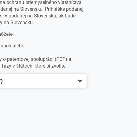
na ochranu priemyselného vlastníctva
podanej na Slovensku. Prihláške podanej
lášky podanej na Slovensku, ak bude
y na Slovensku.
môžete:
jinách alebo
 o patentovej spolupráci (PCT) a
fázy v štátoch, ktoré si zvolíte.
)