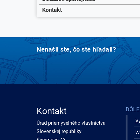
Kontakt
Nenašli ste, čo ste hľadali?
Kontakt
DÔLE
Vy
Úrad priemyselného vlastníctva
Slovenskej republiky
W
Švermova 43