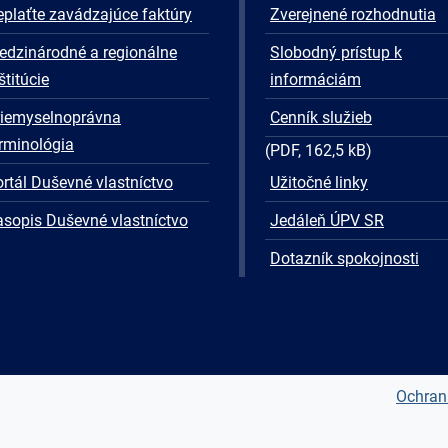
plaťte zavádzajúce faktúry
Zverejnené rozhodnutia
edzinárodné a regionálne
Slobodný prístup k
štitúcie
informáciám
riemyselnoprávna
Cenník služieb
rminológia
(PDF, 162,5 kB)
rtál Duševné vlastníctvo
Užitočné linky
asopis Duševné vlastníctvo
Jedáleň ÚPV SR
Dotazník spokojnosti
Ochran