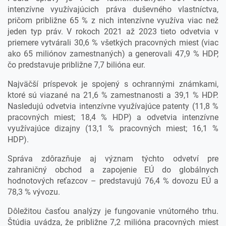
intenzívne využívajúcich práva duševného vlastníctva,
pričom približne 65 % z nich intenzívne využíva viac než
jeden typ práv. V rokoch 2021 až 2023 tieto odvetvia v
priemere vytvárali 30,6 % všetkých pracovných miest (viac
ako 65 miliónov zamestnaných) a generovali 47,9 % HDP,
čo predstavuje približne 7,7 bilióna eur.
Najväčší príspevok je spojený s ochrannými známkami,
ktoré sú viazané na 21,6 % zamestnanosti a 39,1 % HDP.
Nasledujú odvetvia intenzívne využívajúce patenty (11,8 %
pracovných miest; 18,4 % HDP) a odvetvia intenzívne
využívajúce dizajny (13,1 % pracovných miest; 16,1 %
HDP).
Správa zdôrazňuje aj význam týchto odvetví pre
zahraničný obchod a zapojenie EÚ do globálnych
hodnotových reťazcov – predstavujú 76,4 % dovozu EÚ a
78,3 % vývozu.
Dôležitou časťou analýzy je fungovanie vnútorného trhu.
Štúdia uvádza, že približne 7,2 milióna pracovných miest