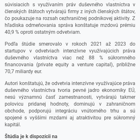
súvisiacich s využívaním práv duševného vlastníctva v
členských štátoch vytvárajú firmy z iných členských štátov,
čo poukazuje na rozsah cezhraničnej podnikovej aktivity. Z
hľadiska odmeňovania správa konštatuje mzdovú prémiu
40,9 % oproti ostatným odvetviam.
Podľa štúdie smerovalo v rokoch 2021 až 2023 do
startupov v odvetviach intenzívne využívajúcich práva
duševného vlastníctva viac než 88 % súkromného
financovania (private equity a venture capital), približne
70,7 miliardy eur.
Autori konštatujú, že odvetvia intenzívne využívajúce práva
duševného vlastníctva tvoria pevné jadro ekonomiky EÚ,
nesú významnú časť zamestnanosti, vytvárajú takmer
polovicu pridanej hodnoty, dominujú v zahraničnom
obchode, podporujú integráciu vnútorného trhu a sú
spojené s vyššími mzdami aj atraktivitou pre súkromný
kapitál.
Štúdia je k dispozícii na