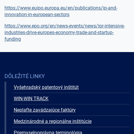
https://www.euipo.europa.eu/en/publications/ip-and-
innovation-in-european-sectors
https://www.epo.org/en/news-events/news/ipr-intensive-
industries-drive-europes-economy-trade-and-startup-
funding
DÔLEŽITÉ LINKY
Vyšehradský patentový inštitút
WIN-WIN TRACK
Neplaťte zavádzajúce faktúry
Medzinárodné a regionálne inštitúcie
Priemyselnoprávna terminológia