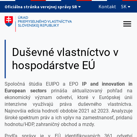
Preskočiť na hlavný obsah
Kontakt
SK
Oficiálna stránka verejnej správy SR
Duševné vlastníctvo v
hospodárstve EÚ
Spoločná štúdia EUIPO a EPO
IP and innovation in
European sectors
prináša aktualizovaný pohľad na
ekonomický význam odvetví, ktoré v Európskej únii
intenzívne využívajú práva duševného vlastníctva.
Najnovšia edícia hodnotí obdobie 2021 až 2023. Analyzuje
široké spektrum práv a ich vplyv na zamestnanosť, pridanú
hodnotu/HDP, zahraničný obchod a mzdy.
Podľa správy je v EÚ identifikovaných 361 odvetví