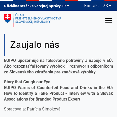
Preskočiť na hlavný obsah
Kontakt
SK
Oficiálna stránka verejnej správy SR
Zaujalo nás
EUIPO upozorňuje na falšované potraviny a nápoje v EÚ.
Ako rozoznať falšovaný výrobok – rozhovor s odborníkom
zo Slovenského združenia pre značkové výrobky
Story that Caugh our Eye
EUIPO Warns of Counterfeit Food and Drinks in the EU:
How to Identify a Fake Product - Interview with a Slovak
Associations for Branded Product Expert
Spracovala: Patrícia Šimoková