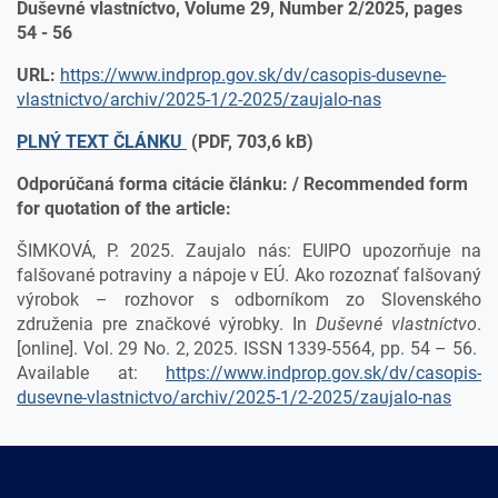
Duševné vlastníctvo, Volume 29, Number 2/2025, pages
54 - 56
URL:
https://www.indprop.gov.sk/dv/casopis-dusevne-
vlastnictvo/archiv/2025-1/2-2025/zaujalo-nas
PLNÝ TEXT ČLÁNKU
(PDF, 703,6 kB)
Odporúčaná forma citácie článku: / Recommended form
for quotation of the article:
ŠIMKOVÁ, P. 2025. Zaujalo nás: EUIPO upozorňuje na
falšované potraviny a nápoje v EÚ. Ako rozoznať falšovaný
výrobok – rozhovor s odborníkom zo Slovenského
združenia pre značkové výrobky. In
Duševné vlastníctvo
.
[online]. Vol. 29 No. 2, 2025. ISSN 1339-5564, pp. 54 – 56.
Available at:
https://www.indprop.gov.sk/dv/casopis-
dusevne-vlastnictvo/archiv/2025-1/2-2025/zaujalo-nas